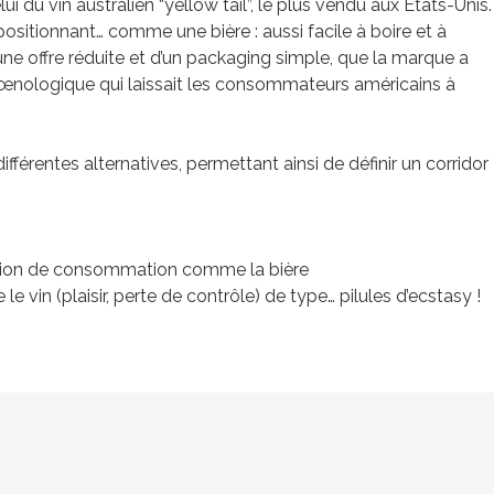
du vin australien “yellow tail”, le plus vendu aux Etats-Unis.
positionnant… comme une bière : aussi facile à boire et à
 d’une offre réduite et d’un packaging simple, que la marque a
rs œnologique qui laissait les consommateurs américains à
différentes alternatives, permettant ainsi de définir un corridor
sion de consommation comme la bière
e vin (plaisir, perte de contrôle) de type… pilules d’ecstasy !