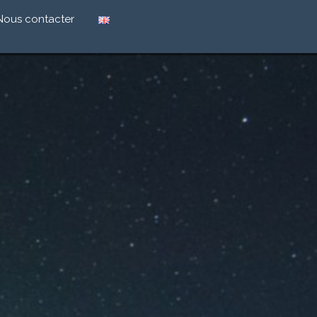
Nous contacter
retail
arque à
icacité commerciale
x
é des marques