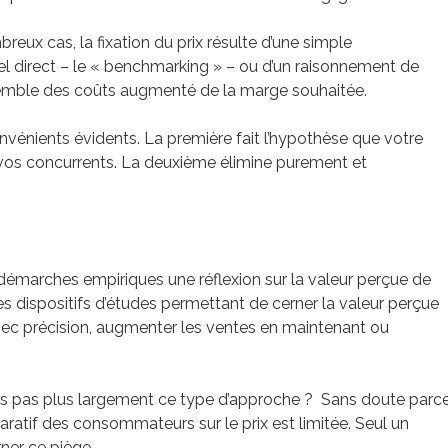
ux cas, la fixation du prix résulte d’une simple
l direct – le « benchmarking » – ou d’un raisonnement de
’ensemble des coûts augmenté de la marge souhaitée.
vénients évidents. La première fait l’hypothèse que votre
 vos concurrents. La deuxième élimine purement et
s démarches empiriques une réflexion sur la valeur perçue de
s dispositifs d’études permettant de cerner la valeur perçue
 avec précision, augmenter les ventes en maintenant ou
es pas plus largement ce type d’approche ? Sans doute parc
aratif des consommateurs sur le prix est limitée. Seul un
ner ce piège.