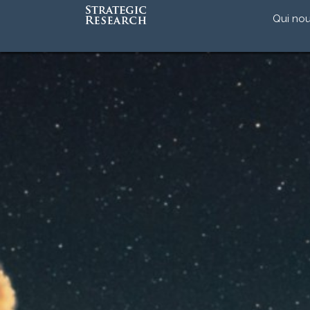
Qui no
Notre 
Notre
L’équi
Accréd