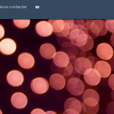
Nous contacter
retail
arque à
icacité commerciale
x
é des marques