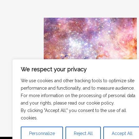
We respect your privacy
We use cookies and other tracking tools to optimize site
NOS EXPERTISES
performance and functionality, and to measure audience.
Développer sa marque
For more information on the processing of personal data
La marque est une promesse faite au
and your rights, please read our cookie policy.
consommateur.
By clicking "Accept All," you consent to the use of all
En savoir plus ►
cookies.
Personnalize
Reject All
Accept All