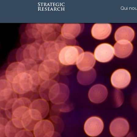
Qui no
Notre 
Notre
L’équi
Accréd