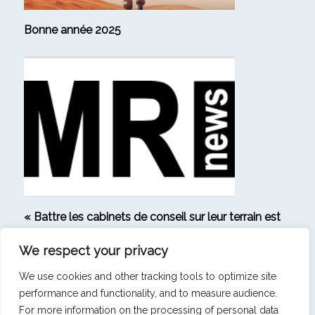
Bonne année 2025
« Battre les cabinets de conseil sur leur terrain est
le signe que notre ambition s’est matérialisée » –
We respect your privacy
Interview de Michaël Bendavid, Directeur général
de Strategic Research
We use cookies and other tracking tools to optimize site
performance and functionality, and to measure audience.
VOIR TOUS LES ARTICLES
For more information on the processing of personal data